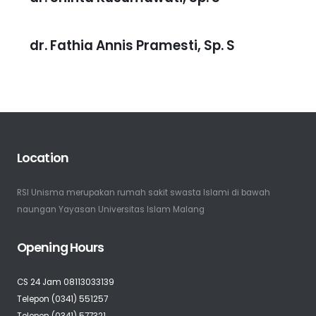
dr. Fathia Annis Pramesti, Sp. S
Location
RSI Unisma merupakan rumah sakit swasta Islami di bawah
naungan Yayasan Universitas Islam Malang
Opening Hours
CS 24 Jam 08113033139
Telepon (0341) 551257