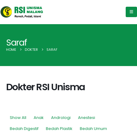
Saraf
HOME
DOKTER
SARAF
Dokter RSI Unisma
Show All
Anak
Andrologi
Anestesi
Bedah Digestif
Bedah Plastik
Bedah Umum