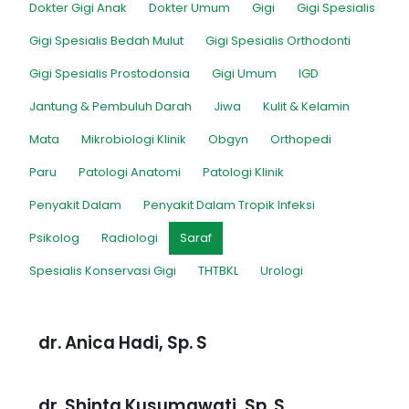
Dokter Gigi Anak
Dokter Umum
Gigi
Gigi Spesialis
Gigi Spesialis Bedah Mulut
Gigi Spesialis Orthodonti
Gigi Spesialis Prostodonsia
Gigi Umum
IGD
Jantung & Pembuluh Darah
Jiwa
Kulit & Kelamin
Mata
Mikrobiologi Klinik
Obgyn
Orthopedi
Paru
Patologi Anatomi
Patologi Klinik
Penyakit Dalam
Penyakit Dalam Tropik Infeksi
Psikolog
Radiologi
Saraf
Spesialis Konservasi Gigi
THTBKL
Urologi
dr. Anica Hadi, Sp. S
dr. Shinta Kusumawati, Sp. S