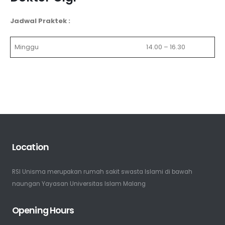
Jadwal Praktek :
Minggu
14.00 – 16.30
Location
RSI Unisma merupakan rumah sakit swasta Islami di bawah
naungan Yayasan Universitas Islam Malang
Opening Hours