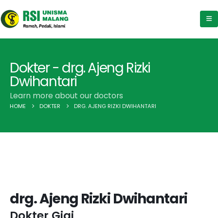
Dokter - drg. Ajeng Rizki
Dwihantari
Learn more about our doctors
HOME
DOKTER
DRG. AJENG RIZKI DWIHANTARI
drg. Ajeng Rizki Dwihantari
Dokter Gigi