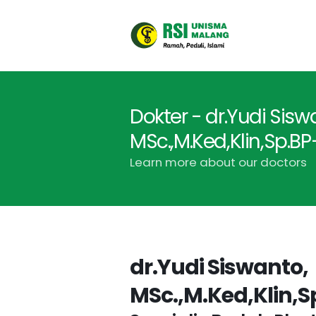
Dokter - dr.Yudi Sisw
MSc.,M.Ked,Klin,Sp.BP
Learn more about our doctors
dr.Yudi Siswanto,
MSc.,M.Ked,Klin,Sp