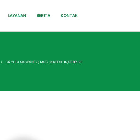
LAYANAN
BERITA
KONTAK
DR.YUDI SISWANTO, MSC.,M.KED,KLIN,SP.BP-RE