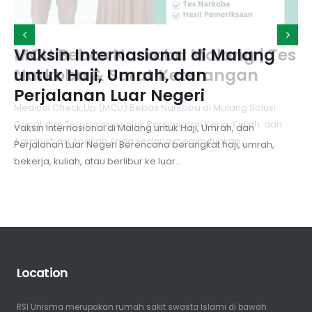
MCU Bebas Narkoba Malang | Tes
Vaksin Internasional di Malang
Narkoba & Surat Keterangan
untuk Haji, Umrah, dan
Perjalanan Luar Negeri
Medical Check Up (MCU) Bebas Narkoba di Malang Solusi
Cepat dan Terpercaya untuk Persyaratan Kerja, Kuliah, dan
Vaksin Internasional di Malang untuk Haji, Umrah, dan
Administrasi Apakah Anda sedang membutuhkan...
Perjalanan Luar Negeri Berencana berangkat haji, umrah,
bekerja, kuliah, atau berlibur ke luar...
Location
RSI Unisma merupakan rumah sakit swasta Islami di bawah