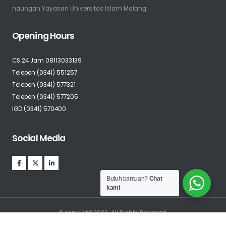
naungan Yayasan Universitas Islam Malang
Opening Hours
CS 24 Jam 08113033139
Telepon (0341) 551257
Telepon (0341) 577321
Telepon (0341) 577205
IGD (0341) 570400
Social Media
Butuh bantuan?
Chat
kami
© copyright 2026. All Rights Reserved.