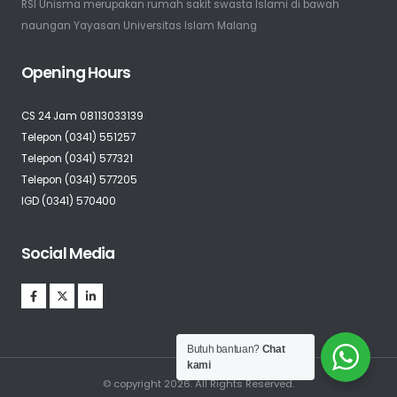
RSI Unisma merupakan rumah sakit swasta Islami di bawah
naungan Yayasan Universitas Islam Malang
Opening Hours
CS 24 Jam 08113033139
Telepon (0341) 551257
Telepon (0341) 577321
Telepon (0341) 577205
IGD (0341) 570400
Social Media
Butuh bantuan?
Chat
kami
© copyright 2026. All Rights Reserved.