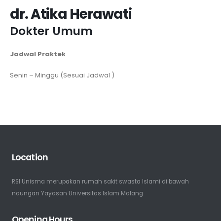
dr. Atika Herawati
Dokter Umum
Jadwal Praktek
Senin – Minggu (Sesuai Jadwal )
Location
RSI Unisma merupakan rumah sakit swasta Islami di bawah
naungan Yayasan Universitas Islam Malang
Opening Hours