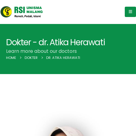
Dokter - dr. Atika Herawati
Learn more about our doctors
HOME
DOKTER
DR. ATIKA HERAWATI