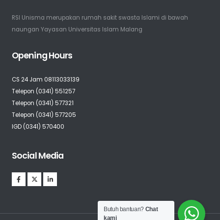
RSI Unisma merupakan rumah sakit swasta Islami di bawah
naungan Yayasan Universitas Islam Malang
Opening Hours
CS 24 Jam 08113033139
Telepon (0341) 551257
Telepon (0341) 577321
Telepon (0341) 577205
IGD (0341) 570400
Social Media
Butuh bantuan?
Chat
kami