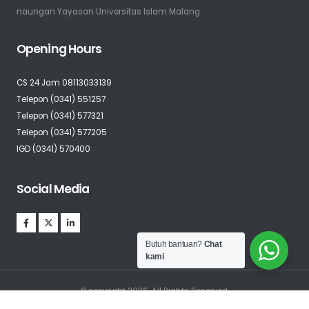
naungan Yayasan Universitas Islam Malang
Opening Hours
CS 24 Jam 08113033139
Telepon (0341) 551257
Telepon (0341) 577321
Telepon (0341) 577205
IGD (0341) 570400
Social Media
Butuh bantuan?
Chat
kami
© copyright 2026. All Rights Reserved.