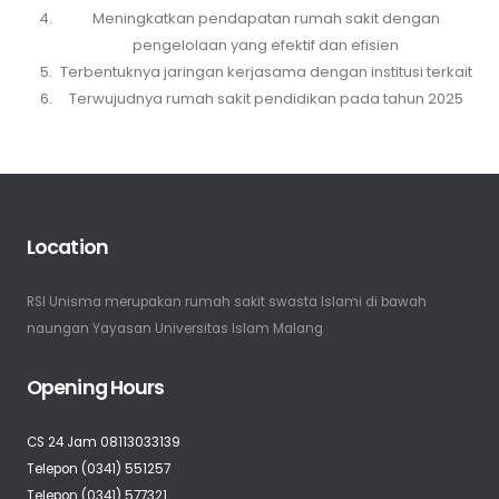
Meningkatkan pendapatan rumah sakit dengan
pengelolaan yang efektif dan efisien
Terbentuknya jaringan kerjasama dengan institusi terkait
Terwujudnya rumah sakit pendidikan pada tahun 2025
Location
RSI Unisma merupakan rumah sakit swasta Islami di bawah
naungan Yayasan Universitas Islam Malang
Opening Hours
CS 24 Jam 08113033139
Telepon (0341) 551257
Telepon (0341) 577321